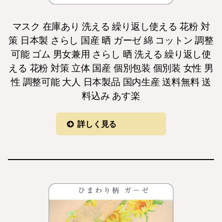
マスク 在庫あり 洗える 繰り返し使える 花粉 対
策 日本製 さらし 国産 晒 ガーゼ 綿 コットン 調整
可能 ゴム 男女兼用 さらし 晒 洗える 繰り返し使
える 花粉 対策 立体 国産 個別包装 個別装 女性 男
性 調整可能 大人 日本製品 国内生産 送料無料 送
料込み あす楽
詳しく見る