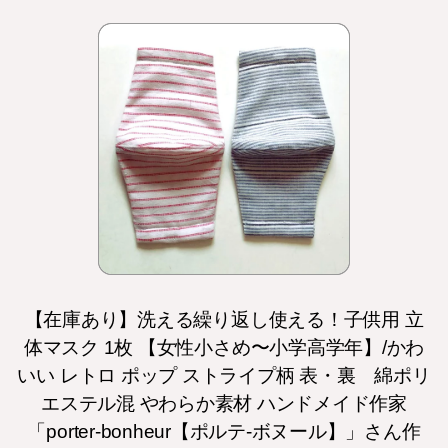
【在庫あり】洗える繰り返し使える！子供用 立
体マスク 1枚 【女性小さめ〜小学高学年】/かわ
いい レトロ ポップ ストライプ柄 表・裏 綿ポリ
エステル混 やわらか素材 ハンドメイド作家
「porter-bonheur【ポルテ-ボヌール】」さん作