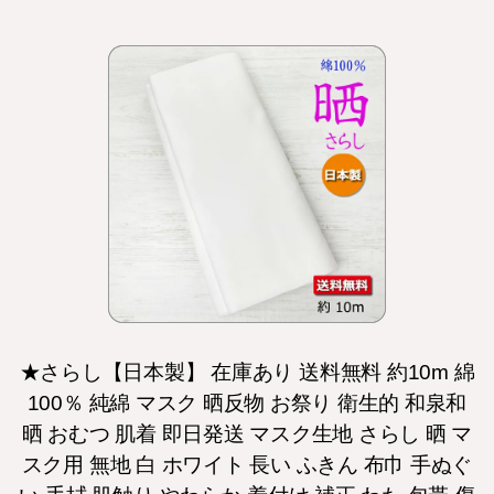
★さらし【日本製】 在庫あり 送料無料 約10m 綿
100％ 純綿 マスク 晒反物 お祭り 衛生的 和泉和
晒 おむつ 肌着 即日発送 マスク生地 さらし 晒 マ
スク用 無地 白 ホワイト 長い ふきん 布巾 手ぬぐ