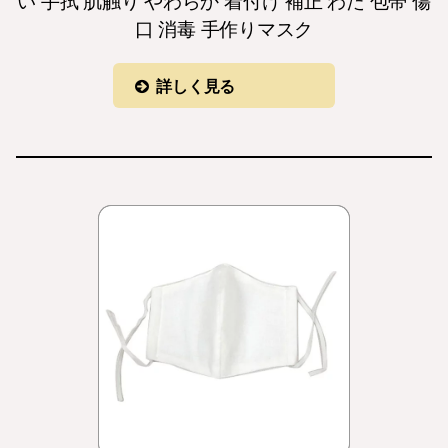
い 手拭 肌触り やわらか 着付け 補正 わた 包帯 傷
口 消毒 手作りマスク
詳しく見る