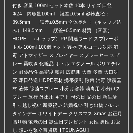
付き 容量 100ml セット本数 10本 サイズ 口径
Φ24 内容量100ml 誤差±0.5ml 容器直径：
39.5mm 誤差±0.5mm 全体長さ：（キャップ込
み）148.5mm 誤差±0.5mm 材質 （容器）
HDPE （キャップ）PP 関連ワード スプレーボ
トル 100ml 100個セット 容器 アルコール対応 消
毒 アトマイザー スプレイヤー スプレーヤー スプ
レー 霧吹き 化粧品 ボトル エタノール ポリエチレ
ン 耐薬品性 高密度 噴射 広範囲 大量 多量 大口対
応 即日発送 HDPE素材 携帯便利 除菌 消毒 噴霧器
材 液体 除菌スプレー 小分け容器 消毒用 小分けス
プレー 旅行 外出用 ギフト 母の日 父の日 新生活
引っ越し祝い 新築祝い 結婚祝い 引き出物 バレン
タインデー ホワイトデー クリスマス Xmas お正月
贈り物 敬老の日 誕生日プレゼント 女性 男性 お返
し 想いを繋ぐ百貨店【TSUNAGU】