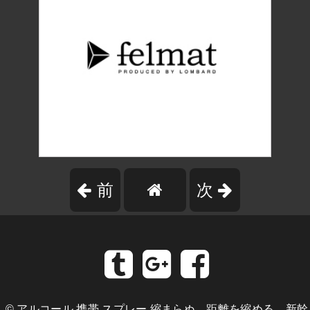
前
次
©
アルコール 携帯 スプレー 縮まらぬ、距離を縮める、新幹